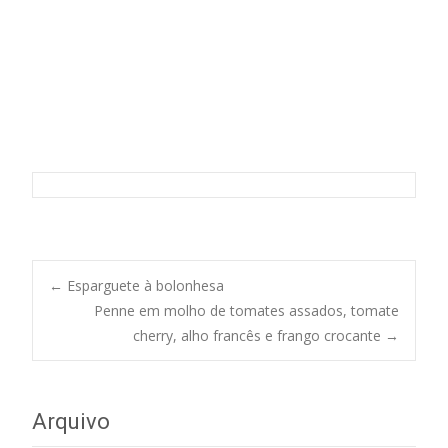
Lasanha de carne de novilho
Post
←
Esparguete à bolonhesa
Penne em molho de tomates assados, tomate
navigation
cherry, alho francês e frango crocante
→
Arquivo