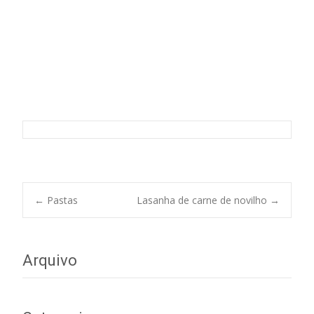
Esparguete à bolonhesa
Post
←
Pastas
Lasanha de carne de novilho
→
navigation
Arquivo