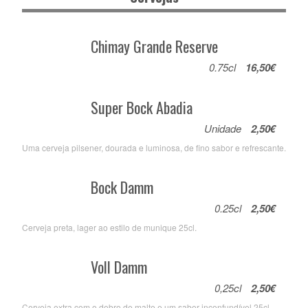
Chimay Grande Reserve
0.75cl
16,50€
Super Bock Abadia
Unidade
2,50€
Uma cerveja pilsener, dourada e luminosa, de fino sabor e refrescante.
Bock Damm
0.25cl
2,50€
Cerveja preta, lager ao estilo de munique 25cl.
Voll Damm
0,25cl
2,50€
Cerveja extra com o dobro de malte e um sabor inconfundível 25cl.