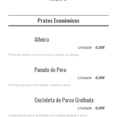
Pratos Económicos
Alheira
Unidade
6,00€
Prato de alheira com arroz ovo e grelos ou salada.
Panado de Peru
Unidade
6,00€
\Panado de peru com batata salada e arroz.
Costeleta de Porco Grelhada
Unidade
6,00€
Costeleta de porco grelhada com batata assada e arroz.