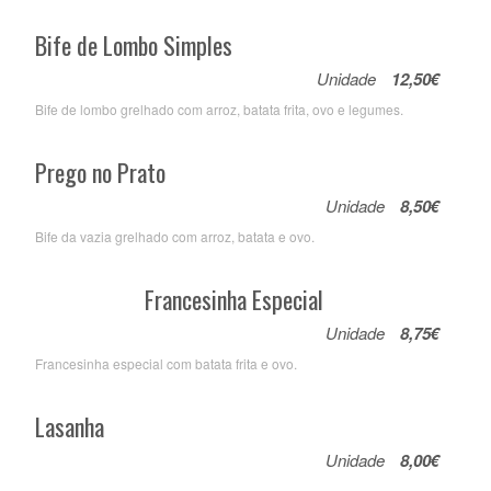
Bife de Lombo Simples
Unidade
12,50€
Bife de lombo grelhado com arroz, batata frita, ovo e legumes.
Prego no Prato
Unidade
8,50€
Bife da vazia grelhado com arroz, batata e ovo.
Francesinha Especial
Unidade
8,75€
Francesinha especial com batata frita e ovo.
Lasanha
Unidade
8,00€