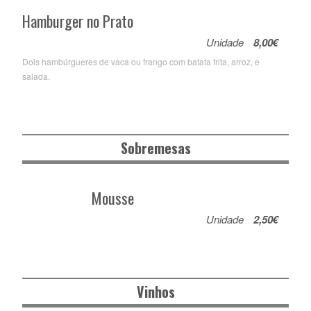
Hamburger no Prato
Unidade
8,00€
Dois hambúrgueres de vaca ou frango com batata frita, arroz, e
salada.
Sobremesas
Mousse
Unidade
2,50€
Vinhos