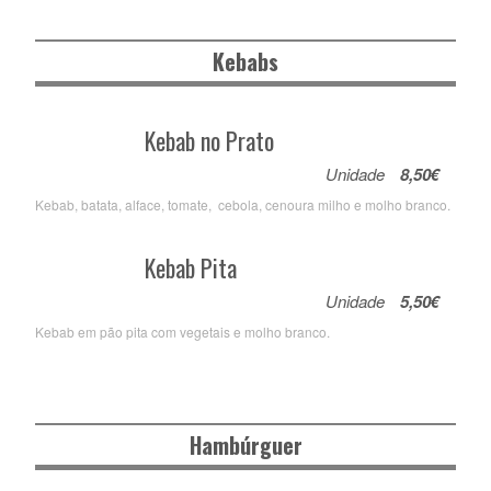
Kebabs
Kebab no Prato
Unidade
8,50€
Kebab, batata, alface, tomate, cebola, cenoura milho e molho branco.
Kebab Pita
Unidade
5,50€
Kebab em pão pita com vegetais e molho branco.
Hambúrguer