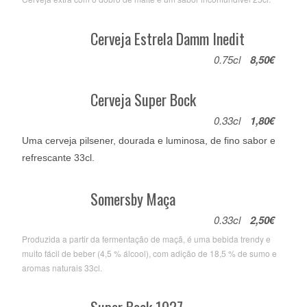
Cerveja Estrela Damm Inedit
0.75cl
8,50€
Cerveja Super Bock
0.33cl
1,80€
Uma cerveja pilsener, dourada e luminosa, de fino sabor e
refrescante 33cl.
Somersby Maça
0.33cl
2,50€
Produzida a partir da fermentação de maçã, é uma bebida trendy e
muito fácil de beber (4,5 % álcool), com adição de 18,5 % de sumo e
aromas naturais 33cl.