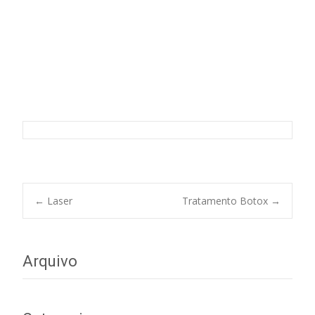
Tratamentos Rosto e Corpo
Post
←
Laser
Tratamento Botox
→
navigation
Arquivo