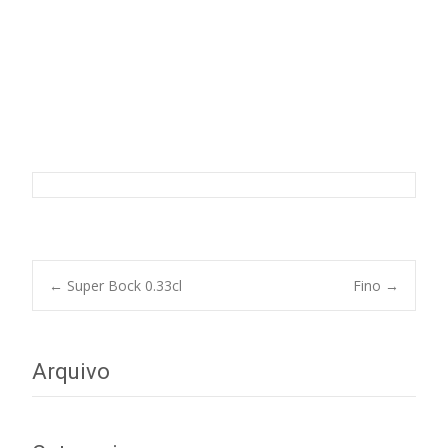
Somersby 0.33cl
Post
←
Super Bock 0.33cl
Fino
→
navigation
Arquivo