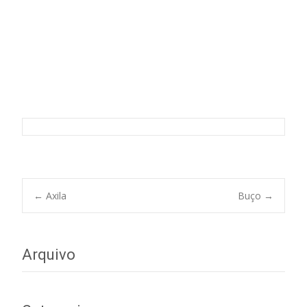
Sobrancelha
Post
←
Axila
Buço
→
navigation
Arquivo