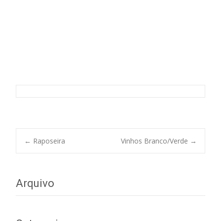
S. Domingos
Post
←
Raposeira
Vinhos Branco/Verde
→
navigation
Arquivo