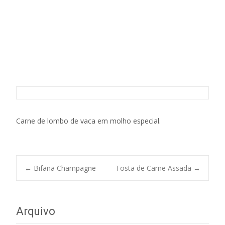
Prego Champagne
Carne de lombo de vaca em molho especial.
Post
←
Bifana Champagne
Tosta de Carne Assada
→
navigation
Arquivo