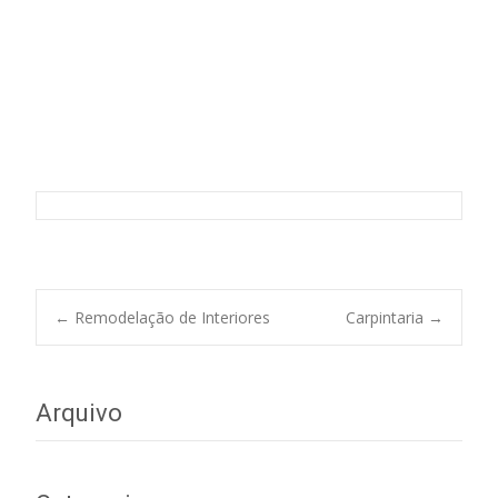
Pintura de Interiores
Post
←
Remodelação de Interiores
Carpintaria
→
navigation
Arquivo