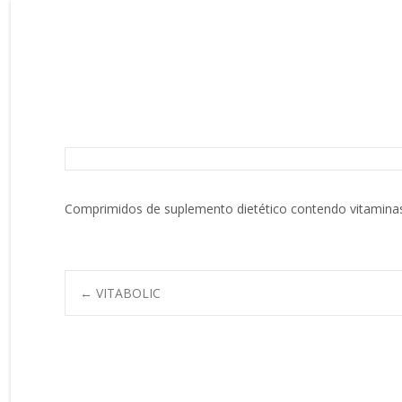
ONE-A-DAY
Comprimidos de suplemento dietético contendo vitaminas
Post
←
VITABOLIC
navigation