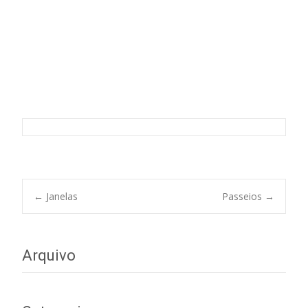
Muros
Post
←
Janelas
Passeios
→
navigation
Arquivo