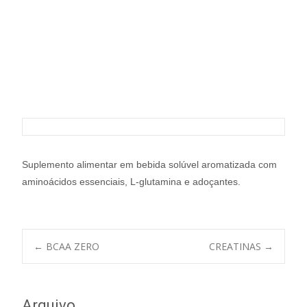
EAA ZERO
Suplemento alimentar em bebida solúvel aromatizada com
aminoácidos essenciais, L-glutamina e adoçantes.
Post
←
BCAA ZERO
CREATINAS
→
navigation
Arquivo