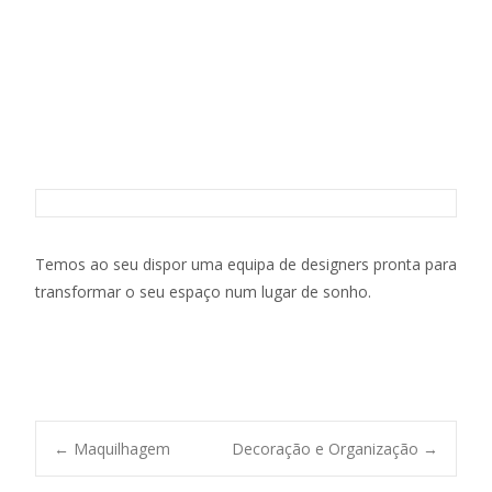
Design de Interiores
Temos ao seu dispor uma equipa de designers pronta para
transformar o seu espaço num lugar de sonho.
Post
←
Maquilhagem
Decoração e Organização
→