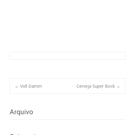
Cerveja Estrela Damm Inedit
Post
←
Voll Damm
Cerveja Super Bock
→
navigation
Arquivo