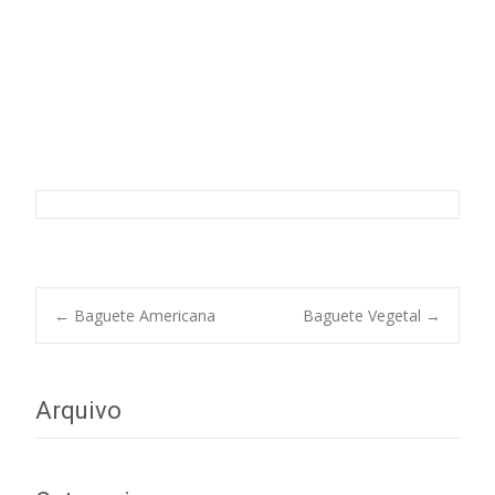
Baguete de Frango Grelhado
Post
←
Baguete Americana
Baguete Vegetal
→
navigation
Arquivo