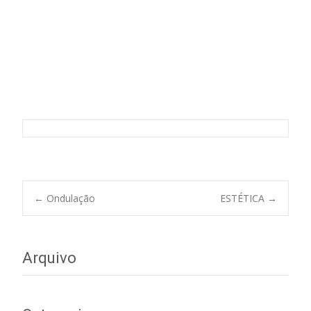
Alisamento
Post
←
Ondulação
ESTÉTICA
→
navigation
Arquivo